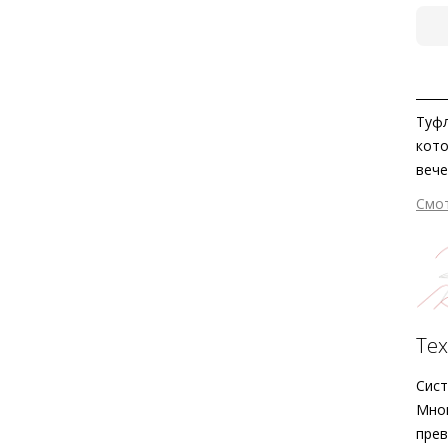
Туфл
кото
вече
прои
Смо
велю
безу
и пл
Выби
аксе
плат
Тех
Сист
Мног
прев