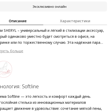
Эксклюзивно онлайн
Описание
Характеристики
и SHERYL – универсальный и лёгкий в стилизации аксессуар,
рый одинаково уместно будет смотреться в офисе, на
ринке или по торжественному случаю. Эта надёжная пара
зведена в Европе с уважением к природе. Бархатистая
треть больше
ровая кожа первоклассного качества, скошенный каблук и
пречная посадка заботятся о комфорте. Благодаря гибкости
астичности кожи туфли мягко принимают форму стопы.
райте эти тёмно-синие лодочки в качестве элегантного
ссуара к нарядам с брючными костюмами или к вечернему
ью.
нология: Softline
ема Softline — это легкость и комфорт каждый день.
ослойная стелька из инновационных материалов
ращает движение в удовольствие: сочетание мягкой пены,