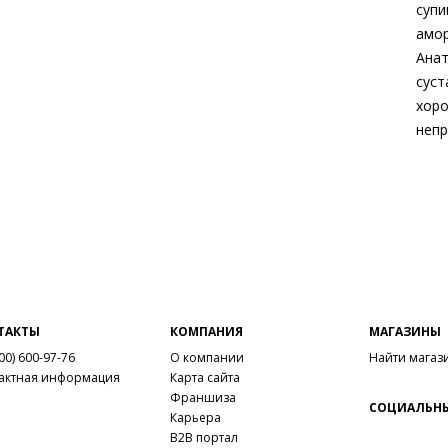
супи
амор
Анат
суст
хоро
непр
Вне
Вну
Мат
Мат
ско
Выс
Тип
Фор
ТАКТЫ
КОМПАНИЯ
МАГАЗИНЫ
Вид
00) 600-97-76
О компании
Найти магаз
Заб
актная информация
Карта сайта
вкла
Франшиза
СОЦИАЛЬНЫ
Сез
Карьера
B2B портал
Стр