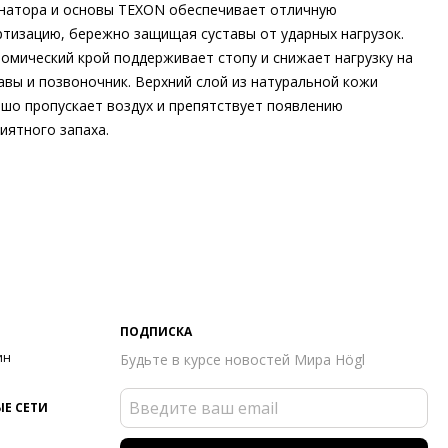
натора и основы TEXON обеспечивает отличную
тизацию, бережно защищая суставы от ударных нагрузок.
омический крой поддерживает стопу и снижает нагрузку на
авы и позвоночник. Верхний слой из натуральной кожи
шо пропускает воздух и препятствует появлению
иятного запаха.
шний материал
Гладкая кожа
тренний материал
Без подкладки
ериал
Кожа козы с изысканным вельветовым финишем
ериал подошвы
Резиновая подошва с защитой от
льжения
ота каблука
50 мм
 каблука
Блочный каблук
ма мыса
Заострённый
ПОДПИСКА
 застежки
Без застёжки
ин
Будьте в курсе новостей Мира Högl
ота об окружающей среде
Материалы подкладки и
дных стелек отмечены сертификатами Leather Working Group
Е СЕТИ
он
Весна/лето
ана изготовления
Венгрия