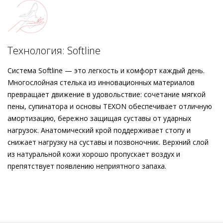
стильным дополнением вашего образа – как в сочетании с
брюками, так и в комбинации с платьями.
Технология: Softline
Система Softline — это легкость и комфорт каждый день.
Многослойная стелька из инновационных материалов
превращает движение в удовольствие: сочетание мягкой
пены, супинатора и основы TEXON обеспечивает отличную
амортизацию, бережно защищая суставы от ударных
нагрузок. Анатомический крой поддерживает стопу и
снижает нагрузку на суставы и позвоночник. Верхний слой
из натуральной кожи хорошо пропускает воздух и
препятствует появлению неприятного запаха.
Внешний материал
Гладкая кожа
Внутренний материал
Натуральная кожа
Материал
Кожа козы с изысканным вельветовым
финишем