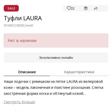
SALE
22
Туфли LAURA
91046123800
Синий
Нет в наличии
Эксклюзивно онлайн
Описание
Характеристики
Наши лодочки с ремешком на пятке LAURA из велюровой
кожи – модель лаконичная и поистине роскошная. Слегка
заострённая форма носка и обтянутый кожей
трапециевидный блочный каблук подчёркивают
Смотреть больше
женственность силуэта. Элегантные туфли вне времени в
актуальном оттенке голубого льда станут гармоничным и