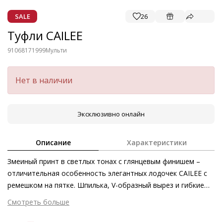
SALE
26
Туфли CAILEE
91068171999
Мульти
Нет в наличии
Эксклюзивно онлайн
Описание
Характеристики
Змеиный принт в светлых тонах с глянцевым финишем –
отличительная особенность элегантных лодочек CAILEE с
ремешком на пятке. Шпилька, V-образный вырез и гибкие
ремешки подчёркивают женственность силуэта. Благодаря
Смотреть больше
безупречной посадке и высокому качеству кожи эта
утончённая модель покоряет первоклассным комфортом.