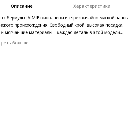
Описание
Характеристики
ы-бермуды JAIMIE выполнены из чрезвычайно мягкой наппы
нского происхождения. Свободный крой, высокая посадка,
 и мягчайшие материалы – каждая деталь в этой модели
лена на безупречный комфорт.
треть больше
шний материал
Текстиль
тренний материал
Текстиль
ериал
Полиэстер, полиуретан
 застежки
Без застёжки
он
Весна/лето
ана изготовления
Тунис