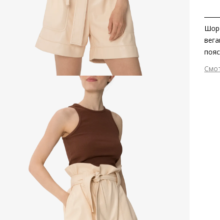
Шорт
вега
пояс
наце
Смо
Вне
Вну
Мат
Вид
Сез
Стр