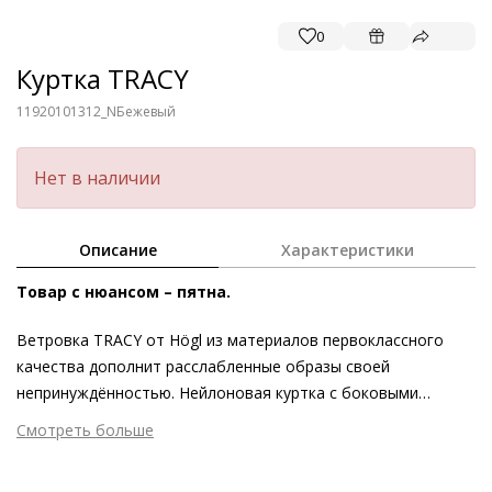
0
Куртка TRACY
11920101312_N
Бежевый
Нет в наличии
Описание
Характеристики
Товар с нюансом – пятна.
Ветровка TRACY от Högl из материалов первоклассного
качества дополнит расслабленные образы своей
непринуждённостью. Нейлоновая куртка с боковыми
карманами и кулиской сделана в Италии из мерцающей
Смотреть больше
тафты первоклассного качества. Двусторонняя парка в
Внешний материал
Текстиль
бежевом и кремовом оттенках – универсальный предмет
Материал
Тафта