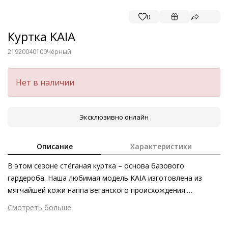
0
Куртка KAIA
21920040100
Чёрный
Нет в наличии
Эксклюзивно онлайн
Описание
Характеристики
В этом сезоне стёганая куртка – основа базового
гардероба. Наша любимая модель KAIA изготовлена из
мягчайшей кожи наппа веганского происхождения.
Благодаря мягкой стёжке куртка сделает эффектным любой
Смотреть больше
образ. Объёмный крой модели позволяет сочетать её со
Внешний материал
Эко-кожа
свободными и непринуждёнными образами, а высокий