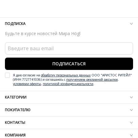
Материал
Органический хлопок, переработанный
полиэстер
Температурный режим
до 10°C
ПОДПИСКА
Вид застежки
Кнопки
Будьте в курсе новостей Мира Högl
Сезон
Весна/лето
Страна изготовления
Италия
Особенности
Подходит для веганов
Тема
HÖGL VEGAN, HÖGLVISION
ПОДПИСАТЬСЯ
Я даю согласие на
обработку персональных данных
ООО "АРИСТОС РИТЕЙЛ"
(ИНН 7727741036) и соглашаюсь с
получением рекламной рассылки
,
условиями оферты
,
политикой конфиденциальности
.
КАТЕГОРИИ
Новинки обуви
ПОКУПАТЕЛЮ
Новинки одежды
Новинки аксессуаров
Блог
КОНТАКТЫ
Обувь
Доставка
Одежда
Резерв
+7 (800) 600-97-76
КОМПАНИЯ
Аксессуары
Оплата
Контактная информация