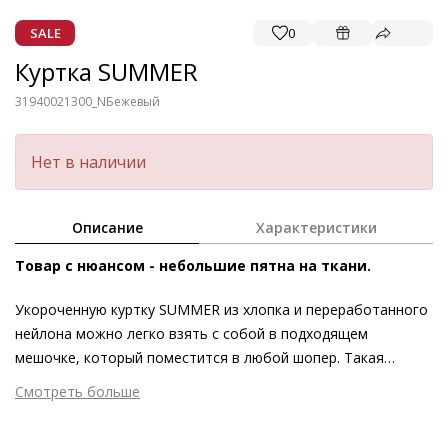
SALE
0
Куртка SUMMER
31940021300_N
Бежевый
Нет в наличии
Описание
Характеристики
Товар с нюансом - небольшие пятна на ткани.
Укороченную куртку SUMMER из хлопка и переработанного
нейлона можно легко взять с собой в подходящем
мешочке, который поместится в любой шопер. Такая
непринуждённая модель великолепно сочетается с
Смотреть больше
классической белой футболкой.
Внешний материал
Хлопок
Внутренний материал
Текстиль