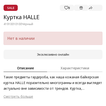
SALE
8
Куртка HALLE
41910010100
Чёрный
Нет в наличии
Эксклюзивно онлайн
Описание
Характеристики
Такие предметы гардероба, как наша кожаная байкерская
куртка HALLE поразительно многогранны и всегда выглядят
актуально вне зависимости от трендов. Куртка,
произведённая в Италии из крайне податливой кожи наппа
Смотреть больше
первоклассного качества, послужит вдохновением для
Внешний материал
Гладкая кожа
множества эффектных образов. Укороченный силуэт,