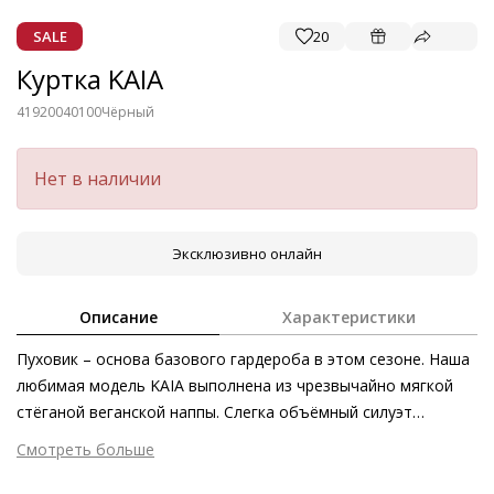
SALE
20
Куртка KAIA
41920040100
Чёрный
Нет в наличии
Эксклюзивно онлайн
Описание
Характеристики
Пуховик – основа базового гардероба в этом сезоне. Наша
любимая модель KAIA выполнена из чрезвычайно мягкой
стёганой веганской наппы. Слегка объёмный силуэт
прекрасно вписывается в непринуждённые образы стиля
Смотреть больше
casual, а высокий воротник стойка стильно согреет вас
Внешний материал
Текстиль
даже в морозную погоду. Комбинируйте их с нашими челси