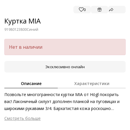
0
Куртка MIA
91980123800
Синий
Нет в наличии
Эксклюзивно онлайн
Описание
Характеристики
Позвольте многогранности куртки MIA от Högl покорить
вас! Лаконичный силуэт дополнен планкой на пуговицах и
широкими рукавами 3/4. Бархатистая кожа роскошно
подчёркивает элегантность модели, усиливая степень
Смотреть больше
комфорта. Истинное воплощение «медленной моды» –
Внешний материал
Гладкая кожа
укороченная голубая куртка, произведённая в Европе из