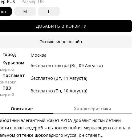
мер RUS
Размер UK
тями с Яндекс Сплит
 шт
M
L
косрочный Сплит с разбивкой платежей на 2 месяца. Без
тых платежей.
ДОБАВИТЬ В КОРЗИНУ
Платёж от 5 997 рублей в месяц
Эксклюзивно онлайн
 997 ₽ сейчас
Город
Москва
Курьером
авг
22 авг
5 сен
19 сен
бесплатно завтра (Вс, 09 Августа)
имеркой
997 ₽
5 997 ₽
5 997 ₽
5 999 ₽
Постамат
бесплатно (Вт, 11 Августа)
примерки
з переплат
ПВЗ
бесплатно (Пн, 10 Августа)
имеркой
ями
Описание
Характеристики
делите стоимость покупки
бортный элегантный жакет AYDA добавит нотки летней
атите сейчас только часть, а оставшееся будем списывать
ые две недели
ости в ваш гардероб – выполненный из мерцающего сатина в
альном оттенке шоколадного мусса, он станет