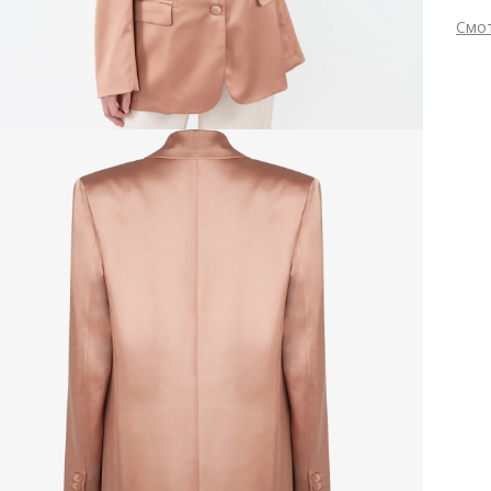
прив
Смо
дело
Вне
в ро
Мат
или 
Вид
З
дней
Цве
любо
Сез
акту
Стр
перв
По