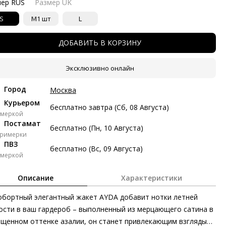
мер RUS
Размер UK
тями с Яндекс Сплит
S
M
1 шт
L
косрочный Сплит с разбивкой платежей на 2 месяца. Без
тых платежей.
ДОБАВИТЬ В КОРЗИНУ
Платёж от 6 997 рублей в месяц
Эксклюзивно онлайн
 997 ₽ сейчас
Город
Москва
Курьером
авг
21 авг
4 сен
18 сен
бесплатно завтра (Сб, 08 Августа)
имеркой
997 ₽
6 997 ₽
6 997 ₽
6 999 ₽
Постамат
бесплатно (Пн, 10 Августа)
примерки
з переплат
ПВЗ
бесплатно (Вс, 09 Августа)
имеркой
ями
Описание
Характеристики
делите стоимость покупки
бортный элегантный жакет AYDA добавит нотки летней
атите сейчас только часть, а оставшееся будем списывать
ые две недели
ости в ваш гардероб – выполненный из мерцающего сатина в
щенном оттенке азалии, он станет привлекающим взгляды