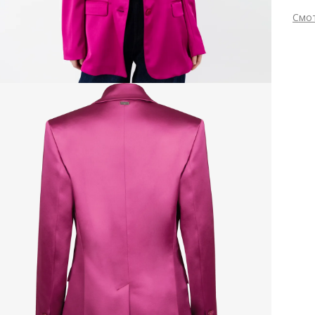
спут
Смо
каче
Вне
допо
Мат
штри
Вид
З
подч
Цве
Прям
Сез
Поис
Стр
изго
По