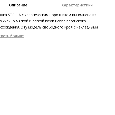
Описание
Характеристики
шка STELLA с классическим воротником выполнена из
вычайно мягкой и лёгкой кожи наппа веганского
схождения. Эту модель свободного кроя с накладными
анами можно носить в сочетании с ремнём – чтобы из
треть больше
сически элегантных образов делать наряды более
шний материал
Эко-кожа
инуждённые.
тренний материал
Текстиль
 застежки
Кнопки, Молния
он
Осень/зима
ана изготовления
Италия
а
HÖGL STUDIO