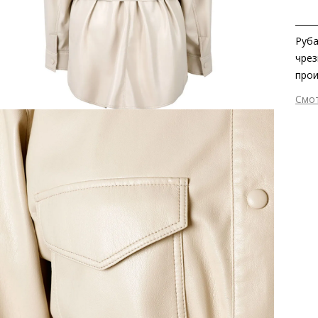
Руба
чрез
прои
карм
Смо
клас
Вне
непр
Вну
Вид
Сез
Стр
Тем