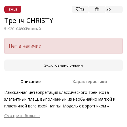
SALE
13
Тренч CHRISTY
51920104800
Розовый
Нет в наличии
Эксклюзивно онлайн
Описание
Характеристики
Изысканная интерпретация классического тренчкота –
элегантный плащ, выполненный из необычайно мягкой и
пластичной веганской наппы. Модель с воротником –
стойкой не имеет подкладки и предлагается в комплекте с
Смотреть больше
поясом. Идеальное дополнение для вашего гардероба –
Внешний материал
Веганская кожа
невероятно женственное и всегда элегантное. Такое