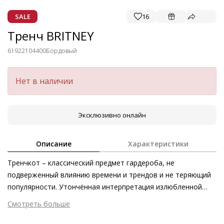
SALE
16
Тренч BRITNEY
61922104400
Бордовый
Нет в наличии
Эксклюзивно онлайн
Описание
Характеристики
Тренчкот – классический предмет гардероба, не
подверженный влиянию времени и трендов и не теряющий
популярности. Утончённая интерпретация излюбленной
классики и настоящая инвестиция – наш укороченный тренч
Смотреть больше
BRITNEY из кожи наппа первоклассного качества.
Внешний материал
Гладкая кожа
Элегантность силуэта подчёркивают пояс и двубортный