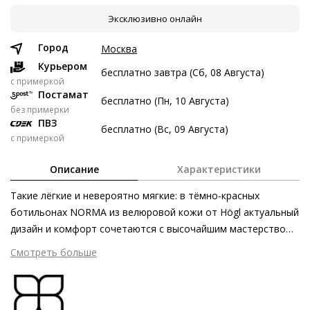
Эксклюзивно онлайн
7 авг
21 авг
4 сен
18 сен
4 722 ₽
4 722 ₽
4 722 ₽
4 724 ₽
Город
Москва
Без переплат
Курьером
бесплатно завтра (Сб, 08 Августа)
c примеркой
Постамат
бесплатно (Пн, 10 Августа)
Долями
без примерки
ПВЗ
Разделите стоимость покупки
бесплатно (Вс, 09 Августа)
с примеркой
Заплатите сейчас только часть, а оставшееся будем
списывать каждые две недели
Описание
Характеристики
Такие лёгкие и невероятно мягкие: в тёмно-красных
ботильонах NORMA из велюровой кожи от Högl актуальный
дизайн и комфорт сочетаются с высочайшим мастерством
4 722 ₽ сейчас
ручной работы. Этичные и экологически безопасные
Смотреть больше
Затем по 4 722 ₽ раз в 2 недели
материалы первоклассного качества слиты воедино
технологией «сакетто». Этот метод производства
позволяет достигать безупречной посадки и оптимальной