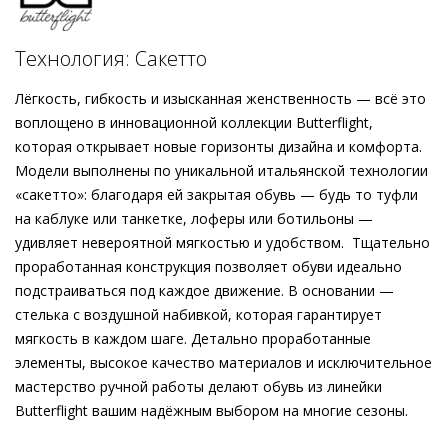
подвижности, необходимых как в повседневности, так и по
особым случаям. Мягкие, словно облако, но при этом
Подробнее о сервисе можно узнать на
dolyame.ru
стильные. Обтянутый кожей каблук подчёркивает
Технология: Сакетто
лаконичность ботильонов, слегка заострённая форма
носка делает силуэт утончённым. Стильно с денимом и
Лёгкость, гибкость и изысканная женственность — всё это
элегантно с платьем – этот аксессуар поистине
воплощено в инновационной коллекции Butterflight,
универсален.
которая открывает новые горизонты дизайна и комфорта.
Модели выполнены по уникальной итальянской технологии
«сакетто»: благодаря ей закрытая обувь — будь то туфли
на каблуке или танкетке, лоферы или ботильоны —
удивляет невероятной мягкостью и удобством. Тщательно
проработанная конструкция позволяет обуви идеально
подстраиваться под каждое движение. В основании —
стелька с воздушной набивкой, которая гарантирует
мягкость в каждом шаге. Детально проработанные
элементы, высокое качество материалов и исключительное
мастерство ручной работы делают обувь из линейки
Butterflight вашим надёжным выбором на многие сезоны.
Внешний материал
Велюровая кожа