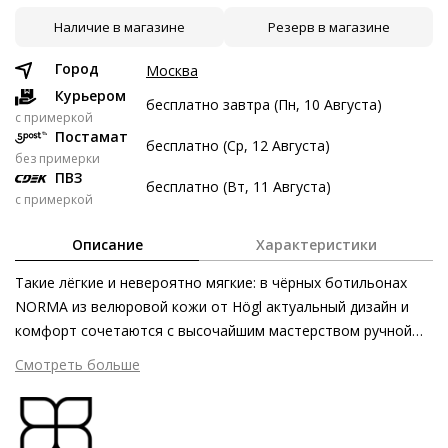
Наличие в магазине
Резерв в магазине
9 авг
23 авг
6 сен
20 сен
7 497 ₽
7 497 ₽
7 497 ₽
7 499 ₽
Город
Москва
Без переплат
Курьером
бесплатно завтра (Пн, 10 Августа)
c примеркой
Постамат
бесплатно (Ср, 12 Августа)
Долями
без примерки
ПВЗ
Разделите стоимость покупки
бесплатно (Вт, 11 Августа)
с примеркой
Заплатите сейчас только часть, а оставшееся будем
списывать каждые две недели
Описание
Характеристики
Такие лёгкие и невероятно мягкие: в чёрных ботильонах
NORMA из велюровой кожи от Högl актуальный дизайн и
комфорт сочетаются с высочайшим мастерством ручной
7 497 ₽ сейчас
работы. Этичные и экологически безопасные материалы
Смотреть больше
Затем по 7 497 ₽ раз в 2 недели
первоклассного качества слиты воедино технологией
«сакетто». Этот метод производства позволяет достигать
безупречной посадки и оптимальной подвижности,