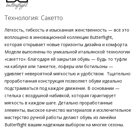
необходимых как в повседневности, так и по особым
случаям. Мягкие, словно облако, но при этом стильные.
Подробнее о сервисе можно узнать на
dolyame.ru
Обтянутый кожей каблук подчёркивает лаконичность
Технология: Сакетто
ботильонов, слегка заострённая форма носка делает
силуэт утончённым. Стильно с денимом и элегантно с
Лёгкость, гибкость и изысканная женственность — всё это
платьем – этот чёрный аксессуар поистине универсален.
воплощено в инновационной коллекции Butterflight,
Модель будет лаконично сочетаться с пальто
которая открывает новые горизонты дизайна и комфорта.
ANDIE
.
Модели выполнены по уникальной итальянской технологии
«сакетто»: благодаря ей закрытая обувь — будь то туфли
на каблуке или танкетке, лоферы или ботильоны —
удивляет невероятной мягкостью и удобством. Тщательно
проработанная конструкция позволяет обуви идеально
подстраиваться под каждое движение. В основании —
стелька с воздушной набивкой, которая гарантирует
мягкость в каждом шаге. Детально проработанные
элементы, высокое качество материалов и исключительное
мастерство ручной работы делают обувь из линейки
Butterflight вашим надёжным выбором на многие сезоны.
Внешний материал
Велюровая кожа