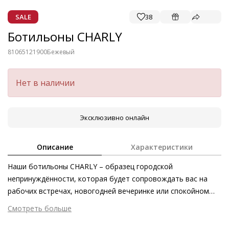
SALE
38
Ботильоны CHARLY
81065121900
Бежевый
Нет в наличии
Эксклюзивно онлайн
Описание
Характеристики
Наши ботильоны CHARLY – образец городской
непринуждённости, которая будет сопровождать вас на
рабочих встречах, новогодней вечеринке или спокойном
ужине. Скульптурный каблук подчёркивает
Смотреть больше
выразительность точёного силуэта. Ботильоны выполнены
Внешний материал
Велюровая кожа
этичными методами на экологически безопасном