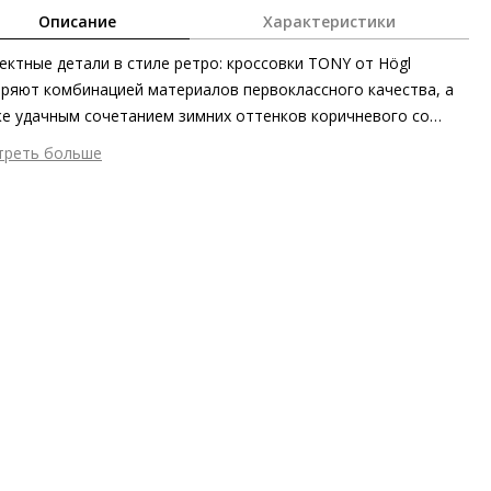
Описание
Характеристики
ктные детали в стиле ретро: кроссовки TONY от Högl
ряют комбинацией материалов первоклассного качества, а
е удачным сочетанием зимних оттенков коричневого со
лыми акцентами. Такие элементы, как шнуровка и аппликации
треть больше
еталлизированной кожи в носочной части, обращают на себя
шний материал
Лаковая кожа / Металлизированная кожа
ание. Подошва с эффектным протектором подчёркивает
тренний материал
Хлопок
мичность силуэта, а также заботится о лёгкости и
ериал
Мягкая лаковая кожа со слегка смятой текстурой и
ильности в каждом шаге. Носите эти кроссовки,
ллизированным финишем; Изысканная кожа ягнёнка
товленные этичными методами на экологически безопасном
оклассного качества; Кожа телёнка с велюровым финишем и
зводстве, с женственными платьями или широкими джинсами
ектным каллиграфическим принтом
обы добавить ретро-акценты в ваши образы.
ериал подошвы
Лёгкая резиновая подошва с защитой от
льжения
ота каблука
15 мм
 каблука
Без каблука
ма мыса
Круглый
 застежки
Шнуровка