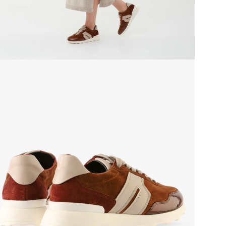
Заб
серт
отме
Сез
Стр
Тем