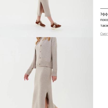
Эффе
поко
такж
свет
Смо
из м
Вне
вним
Вну
дина
Мат
стаб
мета
изго
перв
прои
эфф
– чт
Мат
ско
Выс
Тип
Фор
Вид