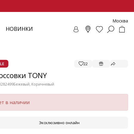
Москва
НОВИНКИ
СОВКИ
ЕНЧИ
СУАРЫ
ОЛЛЕКЦИЯ
ЛОФЕРЫ
РЕМНИ
ВЕТРОВКИ
SALE - ОБУВЬ
ЛЕТНИЕ МОДЕЛИ
БАЛЕТКИ И ЛОФЕРЫ
LE
22
оссовки TONY
3282499
Бежевый, Коричневый
ет в наличии
Эксклюзивно онлайн