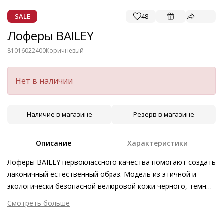
SALE
48
Лоферы BAILEY
81016022400
Коричневый
Нет в наличии
Наличие в магазине
Резерв в магазине
Описание
Характеристики
Лоферы BAILEY первоклассного качества помогают создать
лаконичный естественный образ. Модель из этичной и
экологически безопасной велюровой кожи чёрного, тёмно-
серого и коричневого оттенков покоряет превосходным
Смотреть больше
уровнем комфорта. Чрезвычайно мягкая кожаная
Внешний материал
Велюровая кожа
подкладка, подошва с защитой от скольжения и