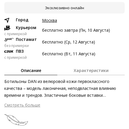
Эксклюзивно онлайн
9 авг
23 авг
6 сен
20 сен
4 347 ₽
4 347 ₽
4 347 ₽
4 349 ₽
Город
Москва
Без переплат
Курьером
бесплатно завтра (Пн, 10 Августа)
c примеркой
Постамат
бесплатно (Ср, 12 Августа)
Долями
без примерки
ПВЗ
Разделите стоимость покупки
бесплатно (Вт, 11 Августа)
с примеркой
Заплатите сейчас только часть, а оставшееся будем
списывать каждые две недели
Описание
Характеристики
Ботильоны DAN из велюровой кожи первоклассного
качества – модель лаконичная, неподвластная влиянию
времени и трендов. Эластичные боковые вставки
4 347 ₽ сейчас
выступают в качестве выразительного акцента, который
Смотреть больше
Затем по 4 347 ₽ раз в 2 недели
также заботится о безупречной посадке. Миниатюрный
каблук подчёркивает женственность серых ботильонов, в
то время как крайне лёгкая подошва защищает от