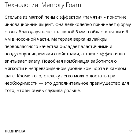
скольжения. Наряду с чрезвычайно мягкой кожаной
Технология: Memory Foam
подкладкой о комфорте в течение всего дня также
Подробнее о сервисе можно узнать на
dolyame.ru
заботится стелька из пены с эффектом «памяти».
Стелька из мягкой пены с эффектом «памяти» – поистине
Возможность принимать форму стопы при каждом шаге –
инновационный акцент. Она великолепно принимает форму
секрет непревзойдённого комфорта. Долговечные,
стопы благодаря пене толщиной 8 мм в области пятки и 6
многогранные, универсальные – при создании этой модели
мм в носочной части. Материал верха из лайкры
в сером оттенке Högl также сделали ставку на этичное и
первоклассного качества обладает эластичными и
экологически безопасное производство.
воздухопроницаемыми свойствами, а также эффективно
впитывает влагу. Подобная комбинация заботится о
мягкости и непревзойдённом уровне комфорта в каждом
шаге. Кроме того, стельку легко можно достать при
необходимости — это дополнительное преимущество для
того, чтобы обувь служила дольше.
Внешний материал
Велюровая кожа
Внутренний материал
Натуральная кожа
Материал
Телячья кожа с велюровым финишем и
эффектным каллиграфическим принтом
Материал подошвы
Этиленвинилацетат (ЭВА)
ПОДПИСКА
Температурный режим
до 0°C