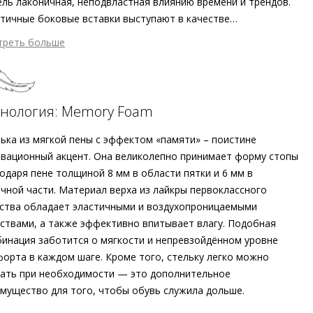
ль лаконичная, неподвластная влиянию времени и трендов.
тичные боковые вставки выступают в качестве
зительного акцента, который также заботится о
треть больше
пречной посадке. Миниатюрный каблук подчёркивает
4 347 ₽ сейчас
твенность ботильонов оттенка хаки, в то время как крайне
атем по 4 347 ₽ раз в 2 недели
ая подошва защищает от скольжения. Наряду с чрезвычайно
ой кожаной подкладкой о комфорте в течение всего дня
хнология: Memory Foam
е заботится стелька из пены с эффектом «памяти».
ожность принимать форму стопы при каждом шаге – секрет
ька из мягкой пены с эффектом «памяти» – поистине
дробнее о сервисе можно узнать на
dolyame.ru
евзойдённого комфорта. Долговечные, многогранные,
вационный акцент. Она великолепно принимает форму стопы
ерсальные – при создании этой модели в оттенке хаки Högl
одаря пене толщиной 8 мм в области пятки и 6 мм в
е сделали ставку на этичное и экологически безопасное
чной части. Материал верха из лайкры первоклассного
зводство.
ства обладает эластичными и воздухопроницаемыми
ствами, а также эффективно впитывает влагу. Подобная
инация заботится о мягкости и непревзойдённом уровне
орта в каждом шаге. Кроме того, стельку легко можно
ать при необходимости — это дополнительное
мущество для того, чтобы обувь служила дольше.
шний материал
Велюровая кожа