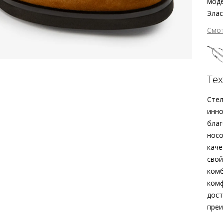
моде
Элас
выра
Смо
безу
женс
З
лёгк
мягк
Те
такж
Возм
Стел
По
непр
инно
унив
благ
такж
носо
прои
каче
свой
комб
комф
дост
преи
Вне