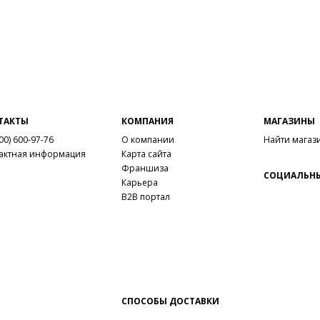
Вну
Мат
калл
Мат
Тем
Выс
Тип
ТАКТЫ
КОМПАНИЯ
МАГАЗИНЫ
Фор
00) 600-97-76
О компании
Найти магаз
Вид
актная информация
Карта сайта
Заб
Франшиза
СОЦИАЛЬНЫ
серт
Карьера
B2B портал
серт
Сез
Стр
Осо
пам
СПОСОБЫ ДОСТАВКИ