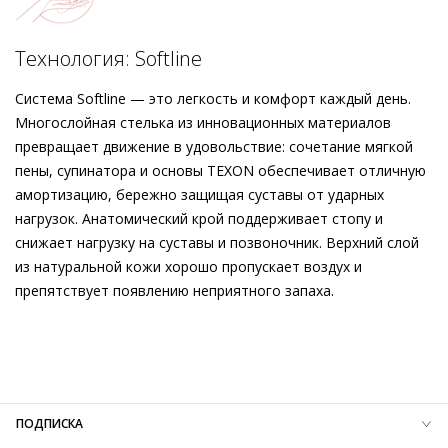
достоинства, которые не видны, но ощутимы при каждом
шаге: долговечная кожаная подкладка, нескользящая
Подробнее о сервисе можно узнать на
dolyame.ru
подошва и интеллектуальная технология мягкой
Технология: Softline
амортизации Softline. Произведенные в Европе с
соблюдением принципов устойчивого развития, эти
Система Softline — это легкость и комфорт каждый день.
замшевые туфли-лодочки Högl становятся вашим
Многослойная стелька из инновационных материалов
надежным и вневременным стилистическим партнером на
превращает движение в удовольствие: сочетание мягкой
долгие годы.
пены, супинатора и основы TEXON обеспечивает отличную
амортизацию, бережно защищая суставы от ударных
нагрузок. Анатомический крой поддерживает стопу и
снижает нагрузку на суставы и позвоночник. Верхний слой
из натуральной кожи хорошо пропускает воздух и
препятствует появлению неприятного запаха.
Внешний материал
Велюровая кожа
Внутренний материал
Натуральная кожа
Материал
Кожа телёнка с велюровым финишем и
эффектным каллиграфическим принтом
Материал подошвы
Термопластичный полиуретан (TPU)
ПОДПИСКА
Высота каблука
45 мм