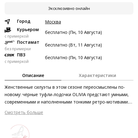
Эксклюзивно онлайн
8 авг
22 авг
5 сен
19 сен
7 247 ₽
7 247 ₽
7 247 ₽
7 249 ₽
Город
Москва
Без переплат
Курьером
бесплатно (Пн, 10 Августа)
c примеркой
Постамат
бесплатно (Вт, 11 Августа)
Долями
без примерки
ПВЗ
Разделите стоимость покупки
бесплатно (Пн, 10 Августа)
с примеркой
Заплатите сейчас только часть, а оставшееся будем
списывать каждые две недели
Описание
Характеристики
Женственные силуэты в этом сезоне переосмыслены по-
новому: чёрные туфли-лодочки OLIVIA предстают умными,
современными и наполненными тонкими ретро-мотивами.
7 247 ₽ сейчас
Продуманные детали, такие как декоративная тесьма из
Смотреть больше
Затем по 7 247 ₽ раз в 2 недели
матового темного золота, расставляют безупречные
стилевые акценты. Широкий блочный каблук и скругленный
мыс привносят в дизайн нотку винтажного флёра. Истинные