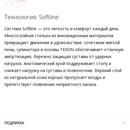
достоинства, которые не видны, но ощутимы при каждом
шаге: долговечная кожаная подкладка, нескользящая
Подробнее о сервисе можно узнать на
dolyame.ru
подошва и интеллектуальная технология мягкой
Технология: Softline
амортизации Softline. Произведенные в Европе с
соблюдением принципов устойчивого развития, эти
Система Softline — это легкость и комфорт каждый день.
замшевые лодочки Högl становятся вашим надежным и
Многослойная стелька из инновационных материалов
вневременным стилистическим партнером на долгие годы.
превращает движение в удовольствие: сочетание мягкой
пены, супинатора и основы TEXON обеспечивает отличную
амортизацию, бережно защищая суставы от ударных
нагрузок. Анатомический крой поддерживает стопу и
снижает нагрузку на суставы и позвоночник. Верхний слой
из натуральной кожи хорошо пропускает воздух и
препятствует появлению неприятного запаха.
Внешний материал
Велюровая кожа
Внутренний материал
Натуральная кожа
Материал
Кожа телёнка с велюровым финишем и
эффектным каллиграфическим принтом
Материал подошвы
Термопластичный полиуретан (TPU)
ПОДПИСКА
Высота каблука
45 мм