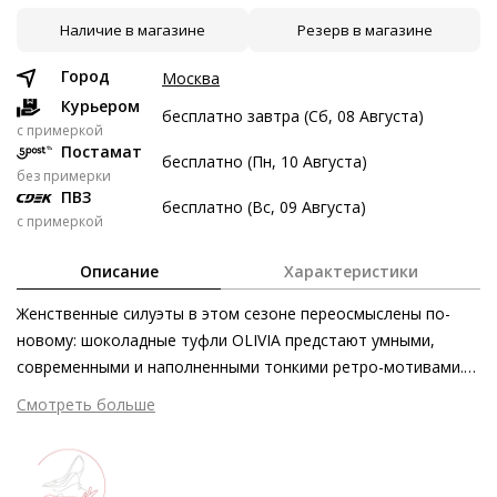
Наличие в магазине
Резерв в магазине
7 авг
21 авг
4 сен
18 сен
7 247 ₽
7 247 ₽
7 247 ₽
7 249 ₽
Город
Москва
Без переплат
Курьером
бесплатно завтра (Сб, 08 Августа)
c примеркой
Постамат
бесплатно (Пн, 10 Августа)
Долями
без примерки
ПВЗ
Разделите стоимость покупки
бесплатно (Вс, 09 Августа)
с примеркой
Заплатите сейчас только часть, а оставшееся будем
списывать каждые две недели
Описание
Характеристики
Женственные силуэты в этом сезоне переосмыслены по-
новому: шоколадные туфли OLIVIA предстают умными,
современными и наполненными тонкими ретро-мотивами.
7 247 ₽ сейчас
Продуманные детали, такие как декоративная тесьма из
Смотреть больше
Затем по 7 247 ₽ раз в 2 недели
матового темного золота, расставляют безупречные
стилевые акценты. Широкий блочный каблук и скругленный
мыс привносят в дизайн нотку винтажного флера. Истинные