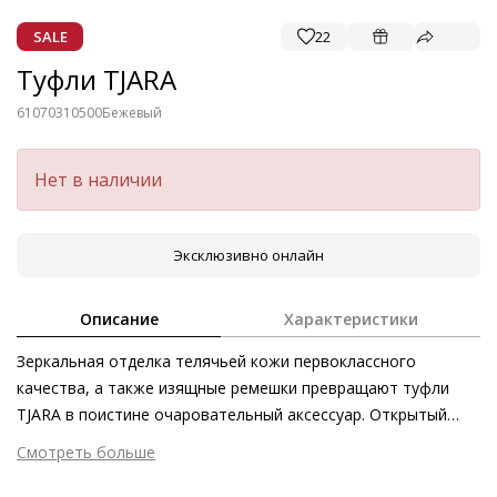
SALE
22
Туфли TJARA
61070310500
Бежевый
Нет в наличии
Эксклюзивно онлайн
Описание
Характеристики
Зеркальная отделка телячьей кожи первоклассного
качества, а также изящные ремешки превращают туфли
TJARA в поистине очаровательный аксессуар. Открытый
крой подчёркивает женственность дизайна, а оттенок
Смотреть больше
фарфора излучает исключительную элегантность. Эта
Внешний материал
Металлизированная кожа
модель – идеальный аксессуар для стильных женщин,