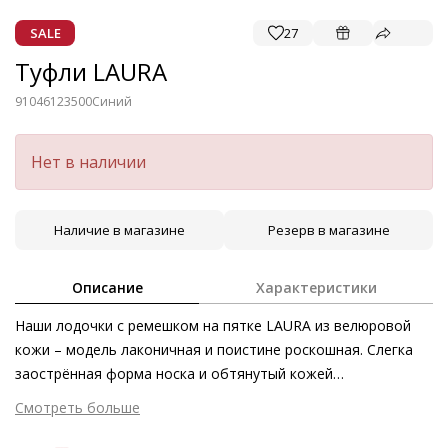
SALE
27
Туфли LAURA
91046123500
Синий
Нет в наличии
Наличие в магазине
Резерв в магазине
Описание
Характеристики
Наши лодочки с ремешком на пятке LAURA из велюровой
кожи – модель лаконичная и поистине роскошная. Слегка
заострённая форма носка и обтянутый кожей
трапециевидный блочный каблук подчёркивают
Смотреть больше
женственность силуэта. Элегантные туфли вне времени в
классическом тёмно-синем оттенке станут гармоничным и