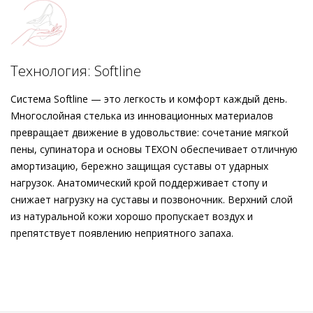
стильным дополнением вашего образа – как в сочетании с
брюками, так и в комбинации с платьями.
Технология: Softline
Система Softline — это легкость и комфорт каждый день.
Многослойная стелька из инновационных материалов
превращает движение в удовольствие: сочетание мягкой
пены, супинатора и основы TEXON обеспечивает отличную
амортизацию, бережно защищая суставы от ударных
нагрузок. Анатомический крой поддерживает стопу и
снижает нагрузку на суставы и позвоночник. Верхний слой
из натуральной кожи хорошо пропускает воздух и
препятствует появлению неприятного запаха.
Внешний материал
Гладкая кожа
Внутренний материал
Натуральная кожа
Материал
Кожа козы с изысканным вельветовым
финишем