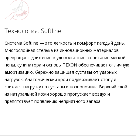
сочетании с изящной пряжкой заботятся о комфортной
посадке. Открытые кремовые лодочки произведены из
чрезвычайно мягкой текстурной кожи в Европе, а потому
покоряют долговечностью и первоклассным качеством
Технология: Softline
отделки.
Система Softline — это легкость и комфорт каждый день.
Многослойная стелька из инновационных материалов
превращает движение в удовольствие: сочетание мягкой
пены, супинатора и основы TEXON обеспечивает отличную
амортизацию, бережно защищая суставы от ударных
нагрузок. Анатомический крой поддерживает стопу и
снижает нагрузку на суставы и позвоночник. Верхний слой
из натуральной кожи хорошо пропускает воздух и
препятствует появлению неприятного запаха.
Внешний материал
Гладкая кожа
Внутренний материал
Натуральная кожа
Материал
Мягкая телячья кожа с крупнозернистой
текстурой