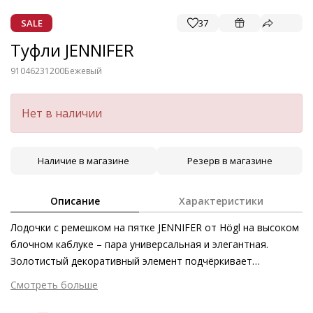
SALE
37
Туфли JENNIFER
91046231200
Бежевый
Нет в наличии
Наличие в магазине
Резерв в магазине
Описание
Характеристики
Лодочки с ремешком на пятке JENNIFER от Högl на высоком
блочном каблуке – пара универсальная и элегантная.
Золотистый декоративный элемент подчёркивает
изысканность модели, гармонично обрамляя классический
Смотреть больше
дизайн. Точёный силуэт и скошенный блочный каблук
стильно освежают образ, а лаконичный ремешок на пятке в